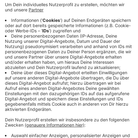
Anzeige
Noch bis 09. August können wir entsprechende Daten
ganz einfach
online
eintragen.
Besonders im Fokus
stehen in diesem Jahr die Marienkäfer. Davon gibt es
bei uns zwei Arten. Je nach Anzahl der schwarzen
Punkte auf dem roten Körper handelt es sich um den
Asiatischen oder den Siebenpunkt-Marienkäfer.
Anzeige
Anzeige