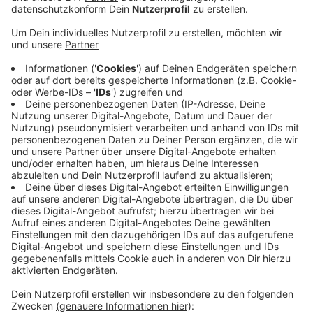
Anzeige
Die herbeigerufenen Einsatzkräfte konnten die
Rauchwolke schon von weitem sehen.
Das Feuer, was in der 2. Etage ausgebrochen
war, konnte aber schnell unter Kontrolle gebracht
werden. Durch den Brand und die Löscharbeiten sind
auch die angrenzenden Wohnungen nicht mehr
bewohnbar.
Der Anwohner der betroffenen Wohnung musste mit
Verletzungen ins Krankenhaus gebracht werden.
Insgesamt waren 57 Einsatzkräfte und 18 Fahrzeuge
der Feuerwehr im Einsatz. Die Brandursache ist derzeit
noch unklar.
Anzeige