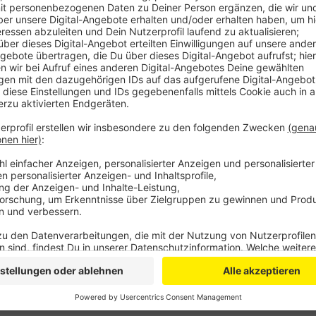
Anzeige
"Unser oberstes Ziel ist es nicht, ein weiteres moder
zu erhalten, sondern modernen, barrierefreien und b
Gemeinnützige Bauverein Opladen. Deswegen wollen d
Villa festhalten.
Grundsätzlich stellt der GBO aber auch nochmal klar:
Gebäudes sei nie die Rede gewesen. Die Bebauungsp
einer Tiefgarage seien bislang nur Ideen – zunächst
wenn ja, was in dem Bereich neu gebaut werden darf
Anzeige