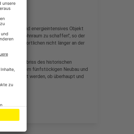
nisierungs- und energieintensives Objekt
ezahlbaren Wohnraum zu schaffen", so der
ie Verantwortlichen nicht länger an der
 Von einem Abriss des historischen
läne mit einem fünfstöckigen Neubau und
 müsse geklärt werden, ob überhaupt und
.