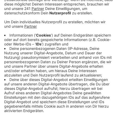
Veröffentlicht:
Montag, 05.07.2021 10:11
Anzeige
Mit der Rückkehr müssen wieder deutlich mehr
Schüler gleichzeitig an der Schule unterrichtet
werden.
Der Altbau bekommt neue Toiletten und wird renoviert
– am Nebeneingang der Schule wird angebaut. Hier
soll ein komplett eigenständiges Gebäude entstehen,
und zwar für die Jahrgänge 5 und 6. Dabei werden je
eine Handvoll Klassenräume um eine gemeinsame
Lernmitte angeordnet. Diese Lerncluster sollen auf
zwei Stockwerken entstehen – also eine Etage pro
Jahrgangsstufe.
Drumherum entstehen eine Teeküche, Lehrerzimmer