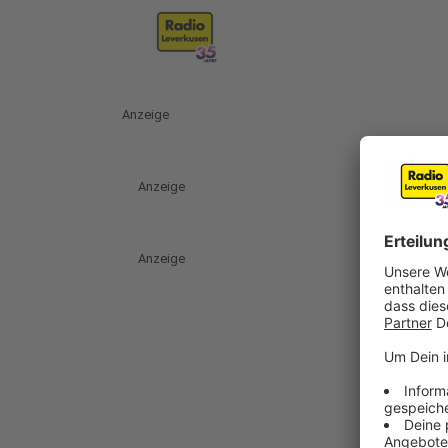
Anzeige
Anzeige
Anzeige