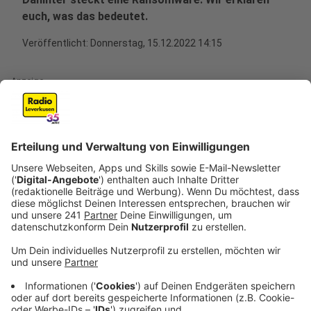
euch, was das bedeutet.
Veröffentlicht:
Donnerstag, 15.12.2022 14:15
Anzeige
(dpa) - Zum zweiten Mal innerhalb weniger Wochen ist
die Universität Duisburg-Essen (UDE) Ziel eines
Hackerangriffs geworden. Das sagte ein Uni-Sprecher
der dpa am Mittwoch auf Anfrage. Diesmal sei die
nach der ersten Cyber-Attacke
neu aufgesetzte Behelfsseite "massiv angegriffen"
worden. Die neue Website war am Mittwoch nicht
mehr erreichbar. Mehrere Medien hatten zuvor
berichtet. Beim ersten Angriff am 27. November war
die gesamte IT einschließlich Festnetztelefonie
lahmgelegt worden. Erst nach und nach konnten von