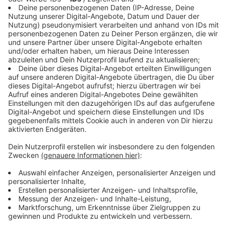
den Experten einige digitale Dienste wieder
hergestellt oder ersetzt werden. Gleichwohl war die
Lehre mit mehr als 40.000 Studierenden massiv
eingeschränkt.
Über die sozialen Medien wie Twitter forderte die Uni-
Leitung nach dem neuerlichen Hackerangriff die
Studentinnen und Studenten sowie das Lehrpersonal
auf, ihre Passwörter zu erneuern. "Wir arbeiten mit
Hochdruck an Lösungen", sagte der Sprecher der
Hochschule.
Der Präsenz-Vorlesungsbetrieb war nach dem ersten
Angriff vor 17 Tagen wieder angelaufen, der digitale
Zugriff auf Unterrichtsmaterialien An- und
Abmeldungen zu Prüfungen oder das Hochladen von
Arbeiten war aber lange nicht möglich. Bei dem Angriff
waren Hacker in die internen Systeme eingedrungen,
hatte große Teile verschlüsselt und Lösegeld