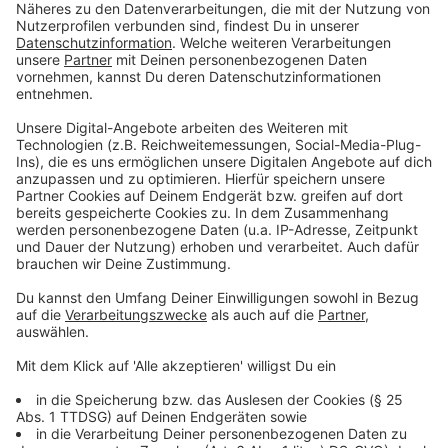
gefordert, wie es hieß. Die Hochschule hatte die IT
heruntergefahren, die zuständigen
Sicherheitsbehörden informiert und Anzeige erstattet.
Die Zentral- und Ansprechstelle Cybercrime (ZAC) bei
der Staatsanwaltschaft Köln leitet seitdem die
Ermittlungen. Der dortige Sprecher Christoph
Hebbecker rechnet mit einem monatelangen
Verfahren, vermutlich auch mit internationalen
Bezügen.
Anzeige
Experte erklärt den Ransomware-Angriff
Anzeige
Bei der Attacke auf die IT-Systeme der Uni Duisburg-
Essen handelte es sich um einen klassischen