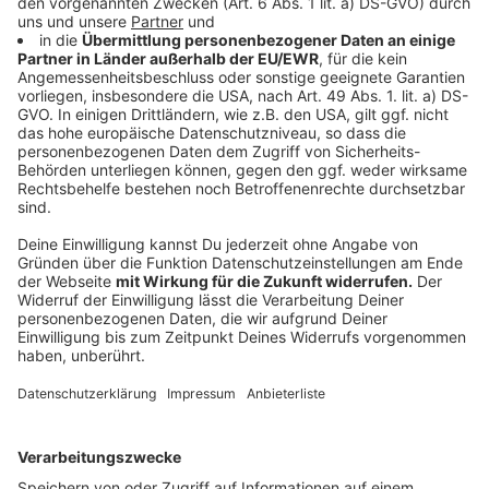
Cyberangriff, genauer gesagt eine 'Infektion' mit
Ransomware. Wir haben Ende November mit dem
Leiter der Security-Abteilung bei "Heise Online" -
Jürgen Schmidt - gesprochen. Er klärt mit uns unter
anderem folgende Fragen: Warum kommt es
überhaupt zu so einem Angriff? Wie viele Unternehmen
trifft es pro Jahr? Wird Lösegeld gezahlt oder nicht?
Was hilft überhaupt gegen solche Großangriffe? Das
Interview mit dem Kollegen Matthias Hensel könnt ihr
euch hier anhören.
Anzeige