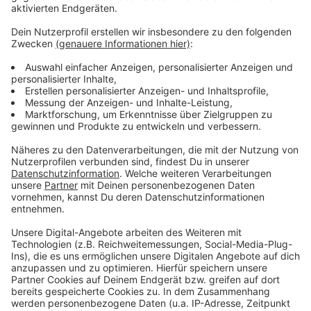
Anzeige
Weitere Meldungen aus Leverkusen
Anzeige
Schwimm-Tarife in Leverkusen sollen steigen
Leverkusen: EU-Kommission berät über Glyphosat-
Zulassung
Bahnstreik: Auswirkungen für Bahnpendler in
Leverkusen
Anzeige