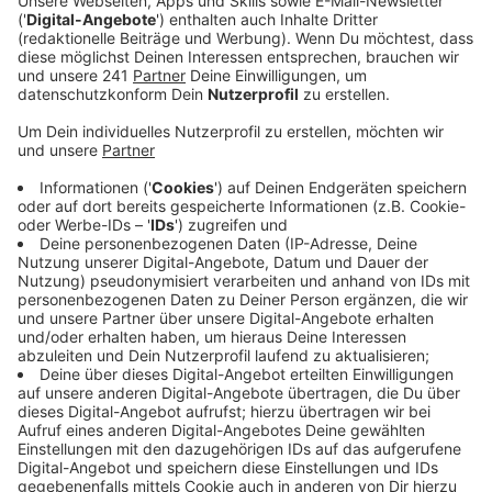
Veröffentlicht:
Donnerstag, 16.11.2023 09:44
Anzeige
Bei einer Herzinsuffizient
ist das Herz nicht mehr in der
Lage, den Körper ausreichend mit Blut und deshalb
auch mit lebenswichtigem Sauerstoff zu versorgen.
Diese Erkrankung war auch landesweit die häufigste
Diagnose in den Kliniken. Die Zweithäufigste war
Vorhofflimmern.
Bei uns in Leverkusen waren aber auch Hirninfarkte
nicht selten vertreten. Konkret wurden die rund 540
Mal diagnostiziert und das etwas häufiger bei Frauen
als bei Männern. D
ie häufigste Form von
Schlaganfällen war letztes Jahr die dritthäufigste
Diagnose in den Leverkusener Krankenhäusern.