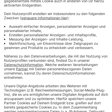
Anzeige
Mehr Nachrichten aus Leverkusen
Anzeige
Verkaufsoffene Sonntage in Leverkusen
Wupsi sucht nach Busfahrern für Leverkusen
Umstrittene Dezernenten bleiben im Amt
Anzeige