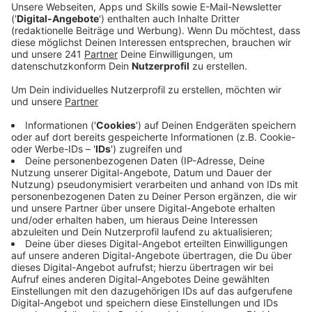
Anzeige
Kinder können sich wie Hexen und Zauberer
fühlen
Anzeige
Im Rahmen eines Halloween-Workshops können Kinder
Heilkräuter im idyllischen Schlosspark sammeln und
dabei in die Welt der Magie eintauchen. Die Aktion wird
vom Kulturministerium gefördert und ist für alle
Teilnehmer kostenlos. Einzige Voraussetzung: Eine
vorherige Anmeldung ist notwendig, um dabei zu sein.
Der Workshop ist für Kinder
von 10 bis 14 Jahren. Ihr
könnt euch per
Mail
anmelden.