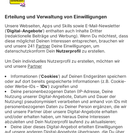
Überblick über alle wichtigen Termine
Veröffentlicht:
Mittwoch, 10.01.2024 11:21
Anzeige
Vor einer Weltrekordkulisse von 53 000 Zuschauern
starten Deutschlands Handballer im Düsseldorfer
Fußballstadion in die Europameisterschaft im eigenen
Land. Zum Auftakt der Heim-EM (10. bis 28. Januar)
trifft die Auswahl des Deutschen Handballbundes am
Mittwoch (10.01.,20.45 Uhr/ZDF und Dyn) auf die
Schweiz. Die Mannschaft von Bundestrainer Alfred
Gislason geht als Favorit in die Partie gegen die
Eidgenossen, die mit dem ehemaligen Bundesliga-Star
Andy Schmid auflaufen. Weitere Vorrundengegner des
DHB-Teams, das bei der EM vom Halbfinale träumt,
sind Nordmazedonien und Rekord-Weltmeister