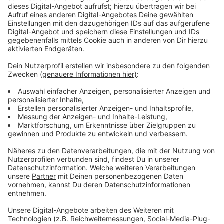
Frankreich.
Anzeige
Der Spielplan der Deutschen
Nationalmannschaft:
Anzeige
Vorrunde:
10. Januar 2024 (20:45 Uhr)
Deutschland
- Schweiz in
der Merkur Spiel-Arena, Düsseldorf
14. Januar 2024 (20:30 Uhr) Nordmazedonien -
Deutschland
in der Mercedes-Benz-Arena, Berlin
16. Januar 2024 (20:30 Uhr) Frankreich -
Deutschland