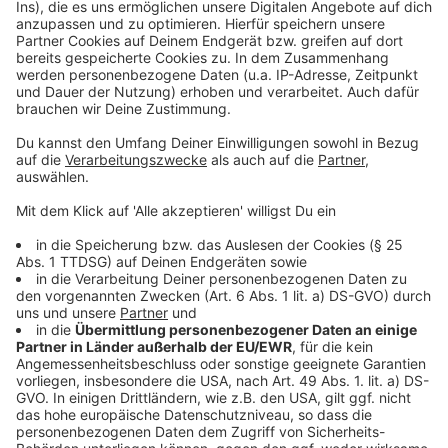
in der Mercedes-Benz-Arena, Berlin
Anzeige
Falls es nach der Vorrunde für die deutsche
Nationalmannschaft weitergeht, spielt sie die
Hauptrunde in in Köln in der Lanxess Arena vom 18. bis
24. Januar. Auch mögliche weitere Spiele würden dann
in Köln stattfinden. (26. bis 28. Januar)
Alle Spiele ohne deutsche Beteiligung werden im
Stream (kostenpflichtig) übertragen. Die Spiele mit
der DHB-Mannschaft laufen bei ARD bzw. ZDF.
Anzeige