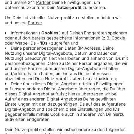
Veröffentlicht:
Donnerstag, 12.05.2022 10:07
Anzeige
Weitere knapp 40 Prozent sagen, es läuft
befriedigend. Und ein Großteil der Unternehmen glaubt
daran, dass das Geschäft auch in den kommenden
Monaten so gut weitergeht.
Etwas mehr zu kämpfen haben laut Umfrage immer
noch Friseure, Kosmetik-Studios und Fotografen. Sie
haben in der Pandemie besonders stark gelitten und
müssen sich laut Handwerkskammer aus dem Corona-
Tief erst wieder hocharbeiten. Immer noch fast 30
Prozent der Befragten aus diesen Berufsgruppen
spricht von einer schlechten Geschäftslage – genauso
viele glauben aber auch daran, dass sich die Lage bald