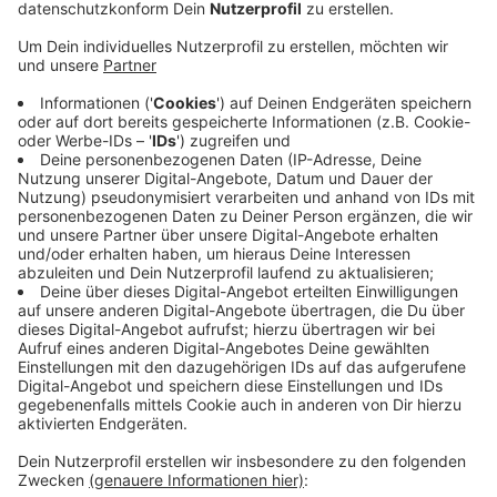
zwar wegen des Verdachts der Untreue.
Veröffentlicht:
Freitag, 05.07.2019 10:05
Anzeige
Weltrich selbst weist die Vorwürfe zurück. Das
Gutachten, laut dem er der Handwerkskammer einen
Millionenschaden zugefügt haben soll, sei fehlerhaft.
Ein Schaden könne der Kammer nur durch zu viel
gezahlte Steuern entstanden sein, so Weltrich.
Wissentlich habe er nie falsch abgerechnet. Weltrich
kritisiert außerdem, dass er und auch die Presse das
Gutachten nicht einstehen dürfen - das sei nicht
transparent.
Anzeige