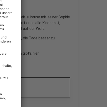
ngen seine Zeit zuhause mit seiner Sophie
che Botschaft er an alle Kinder hat,
gerade überall auf der Welt.
 dabei helfen, die Tage besser zu
um Ausmalen gibt's hier: