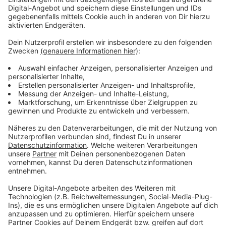
Anzeige
Leverkusener Ärztesprecher nicht überzeugt
Anzeige
Unser Leverkusener Ärztesprecher ist aber lange nicht
so begeistert von der Idee wie unser Amtsarzt und der
Hausärzteverband Nordrhein: „Hoffentlich wird das
nicht wieder so eine Hauruck-Entscheidung, die
Freitagnachmittag am Schreibtisch getroffen wird und
ab montags sollen wir dann impfen.“ Auch er hält
Impfungen in den Hausarztpraxen für möglich – aber
auf jeden Fall mit Vorlauf und möglicherweise auch nur
in Praxen, die ihr normales Tagesgeschäft pausieren.
Die Hausärzte kämen sowieso kaum noch zu ihren
normalen Vorsorgeuntersuchungen, außerdem fehle