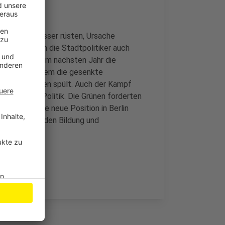
everkusen besser rüsten, Ursache
rhoffen sich die Stadtpolitiker auch
rpunkt soll im nächsten Jahr die
l hilft vor allem die gesenkte
 in die Kassen spült. Auch der Kampf
erkusener Politik. Die Grünen forderten
dass er seine neue Position in Berlin
erpunkte werden Bildung und