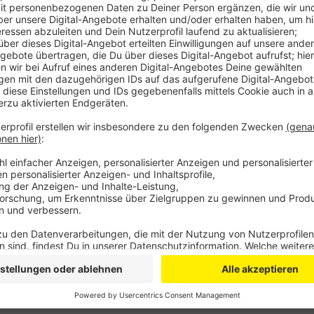
Anzeige
Insbesondere mit Blick auf das Unwetter soll sich L
bekämpfen und mehr für den Klimaschutz tun. Dabei e
Unterstützung von Bund und Land. Ein weiterer Schwe
Entwicklung der Wiesdorfer Innenstadt sein. Finanziel
Gewerbesteuer, die durch Neuansiedlungen mehr Geld
gegen den Autobahnausbau in Leverkusen eint die Lev
hier auch den neuen Gesundheitsminister Lauterbach, 
nutzt, um sich dafür stark zu machen. Weitere Schw
Digitalisierung sein.
Anzeige