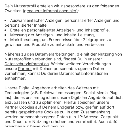
Trotz der Tatsache, dass die großen Konzerne der
Chemieindustrie bereits im September 2023 ihre Lage
beklagt hätten, schreibt die Verwaltung, dass im
Herbst/Winter 2023 noch nicht absehbar gewesen sei,
dass große Einbrüche bei der Gewerbesteuer drohten,
heißt es von den Grünen. Die Partei hat jetzt
Akteneinsicht bei der Stadtverwaltung beantragt, um
sich selbst ein Bild über die Entstehung des
Haushaltslochs zu machen.
Anzeige
Anzeige