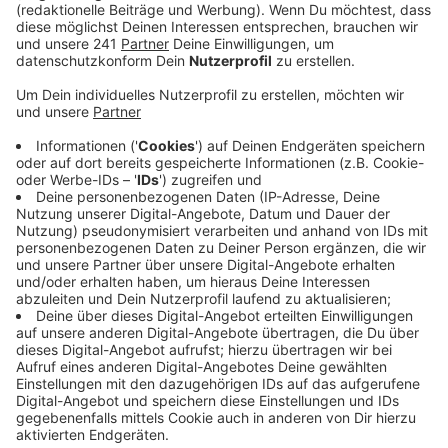
Anzeige
Schon vor rund drei Wochen hatten die Grünen einen
umfangreichen Fragenkatalog an die Stadt geschickt.
Der wurde jetzt beantwortet – für die Grünen jedoch
zu vage. Zudem sorgen die Antworten teilweise für
Verwunderung bei der Partei.
Anzeige
Fragen zur Gewerbesteuer und
Chemieindustrie
Anzeige