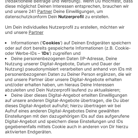
tragen und bei Bedarf drücken können.
Veröffentlicht:
Mittwoch, 24.01.2024 10:52
Anzeige
Am anderen Ende meldet sich dann ein Mitarbeiter der
Malteser, spricht mit dem Senior und vermittelt die
nötige Hilfe. Die Mitarbeiter können Familienmitglieder
oder Nachbarn informieren, aber auch direkt der
Notarzt rufen. Voraussetzung für den Hausnotruf ist
nur ein Stromanschluss. Alle Infos zum Angebot der
Malteser findet ihr
hier
.
Anzeige
Weitere Meldungen aus Leverkusen