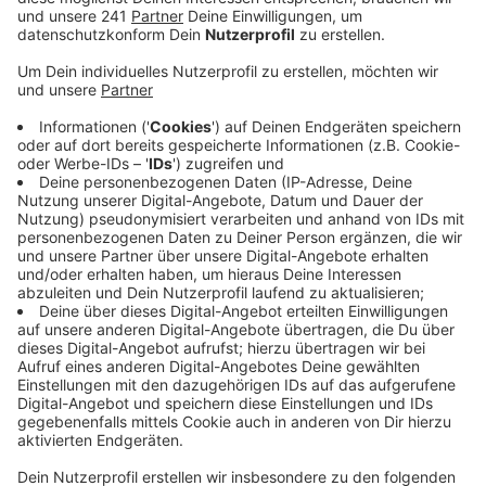
Krankenhäusern.
Veröffentlicht:
Dienstag, 10.09.2019 06:32
Anzeige
Es sei noch nicht lange her, da seien per Aufkleber an
den Scheiben der KVB-Linie 4 von anderen
Krankenhäusern Prämien für Hebammen ausgerufen
worden, so ein Sprecher des Klinikums. Zwischen
10.000 und 24.000 Euro würden die Konkurrenten
zahlen, um eine Hebamme von einem Krankenhaus
abzuwerben und sie auf zwei Jahre zu verpflichten.
Das Klinikum Leverkusen will von diesen Praktiken
nichts wissen: Das sei den langjährigen Mitarbeitern
gegenüber unmoralisch, heißt es. Aktuell arbeiten im
Klinikum 16 Vollzeitkräfte als Hebamme, darüber
hinaus helfe man sich mit Hebammen weiter, die über