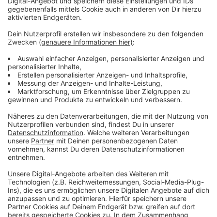
Bewerbungsmodalitäten
Anzeige
Die Bewerbung sollte nicht länger als maximal eine
DIN A4 Seite sein. Einsendeschluss ist der
4.
November 2022
.
Schriftliche Zusendung an: Stadt Leverkusen,
Stadtmarketing, Birgit Conrad, Friedrich-Ebert-Platz 1,
51373 Leverkusen
Zusendung per E-Mail
an:
birgit.conrad@stadt.leverkusen.de
unter
dem Stichwort "Heimat-Preis 2022"
Online-Bewerbung: Ein Online-Bewerbungs-Formular ist
hier
zu finden.