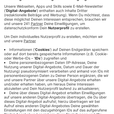
werden.
Veröffentlicht:
Donnerstag, 13.10.2022 09:19
Anzeige
Bewerben könne sich für den Heimat-Preis
Leverkusener Vereine, Initiativen, freie Träger,
Unternehmen und Einzelpersonen, die ehrenamtlich
arbeiten. Die Bewerbungen müssen zeigen, dass durch
die Arbeit zum Beispiel der gesellschaftliche
Zusammenhalt gefördert wird, lokale und regionale
Traditionen erhalten werden oder die Attraktivität von
öffentlichen Orten in der Stadt verbessert wird.
Bewerbungen können noch bis zum 4. November
eingereicht werden.
Anzeige