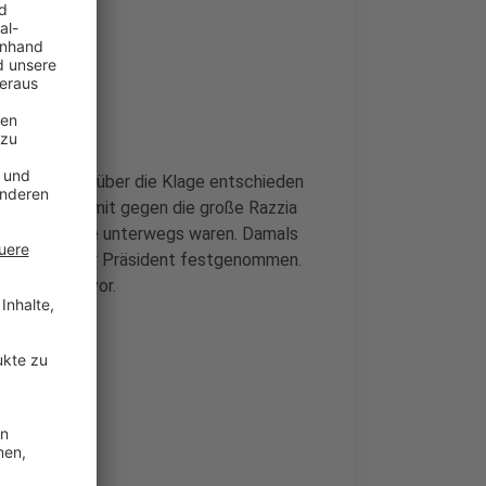
uständig. Wann über die Klage entschieden
wehrt sich damit gegen die große Razzia
 Einsatzkräfte unterwegs waren. Damals
verboten und ihr Präsident festgenommen.
riminalität vor.