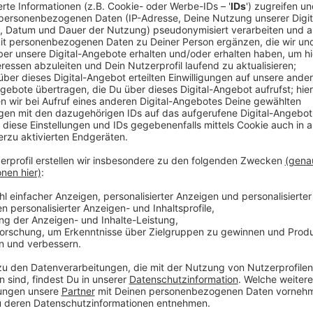
Große Razzia gegen die Rockergruppe
Anzeige
In erster Instanz ist jetzt das Gericht in Münster z
werden soll, ist aber noch unklar. Die Rockergruppe 
vor ein paar Wochen, bei der in ganz NRW zahlreiche
wurde auch die Gruppe hier in Leverkusen offiziell 
Das Innenministerium wirft den Rockern organisierte K
Anzeige
Mehr Nachrichten aus Leverkusen
Anzeige