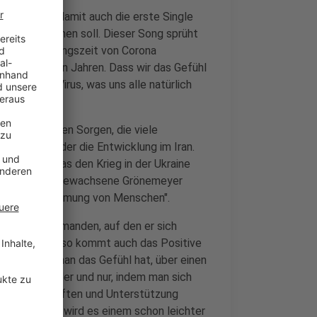
i Jahren und damit auch die erste Single
es rauskommen soll. Dieser Song sprüht
it in der Anfangszeit von Corona
 in den letzten Jahren. Dass wir das Gefühl
h durch das Virus, was uns alle natürlich
selben Themen Sorgen, die viele
 in Europa oder die Entwicklung im Iran.
tastrophe, was den Krieg in der Ukraine
 in Bochum aufgewachsene Grönemeyer
rkere Vereinsamung von Menschen".
er Mensch jemanden, auf den er sich
en könne. Und so kommt auch das Positive
urz. "Wenn man das Gefühl hat, über einen
ur miteinander und nur, indem man sich
in Freundschaften und Unterstützung
cken - dann wird es einem schon leichter