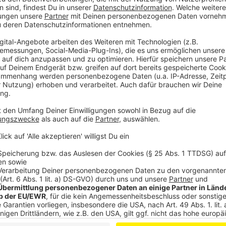
ums Herz und man fühlt sich geborgen und gehalten"
dem Lied. Und so heißt es im Refrain: "Deine Hand gib
brauch', um nicht zu brechen. Halt sie fest! [...]"
Anzeige
Wir benötigen Ihre Z
den YouTube Video
laden!
Wir verwenden einen S
Drittanbieters, um V
einzubetten. Dieser Servi
Ihren Aktivitäten sammeln.
die Details durch und s
Nutzung des Service zu, 
anzusehen