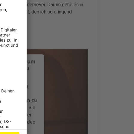
, betonte Grönemeyer. Darum gehe es in
t mir den Halt, den ich so dringend
ustimmung, um
-Service zu
ervice eines
ideoinhalte
ce kann Daten zu
 Bitte lesen Sie
timmen Sie der
um dieses Video
.