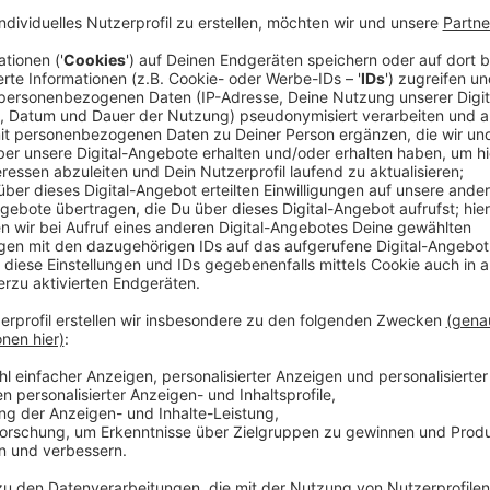
Seine neue Single "Deine Hand" ist die erste seit dre
von seinem neuen Album, dass Anfang nächsten Jahr
nur so vor Hoffnung obwohl er sich mit der Einsamke
beschäftigt. "Ich glaube, dass wir sehr isoliert waren
hatten, dass wir sehr auf uns allein gestellt sind. Auc
sehr vereinsamt hat", so Grönemeyer.
Darüber hinaus bereiten dem 66-jährigen Musiker die
Menschen derzeit umtreiben: die Klimakrise, der Krieg
Die Welt sei derzeit "aus den Fugen, was die Klimaka
und brutale Regime wie im Iran angeht", sagte der
nachdenklich. Dazu komme diese "echte, immer stä
Gerade in besonders schwierigen Zeiten brauche jed
verlassen oder an dem er sich einfach mal festhalt
und Mutmachende im neuen Song natürlich nicht zu k
wird nachgedacht, wenn man merkt, man schafft es n
einfach gegenseitig unterstützt und begreift, dass 
einfach ein großer Lebenssinn und große Chancen ste