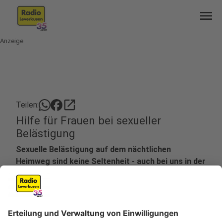
menu
Anzeige
open_in_new
Teilen:
Hilfe für Frauen bei sexueller
Belästigung
Sexuelle Belästigung auf dem nächtlichen
Heimweg sind keine Seltenheit - auch bei uns in der
Stadt nicht. Unsere Polizei hat sich deswegen in
ihrer Podcast-Folge dem Thema gewidmet und
gibt Frauen und Mädchen wichtige Tipps an die
Hand. Auch der Frauennotruf Leverkusen e.V. hilft
Betroffenen in anderen Alltagssituationen.