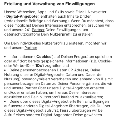
unter Quarantäne stehen oder zu den
Risikogruppen gehören.
Veröffentlicht:
Dienstag, 17.03.2020 06:09
Anzeige
Sie wollen den Betroffenen Wege zum Supermarkt
oder zur Apotheken abnehmen. Genauso aber auch mit
Hunden Gassi gehen oder andere Aufgaben
übernehmen, die den Isolierten schwerfallen. Etliche
solcher Helfer organisieren sich derzeit zum Beispiel
über WhatsApp- und Facebook-Gruppen. Auch
kirchliche Träger wie die Leverkusener Diakonie bauen
derzeit Netzwerke auf, bei dem solche Hilfsgesuche
und Angebote zusammenlaufen sollen. Bis das steht,
wird es aber laut einer Diakonie-Sprecherin noch etwas
dauern. Aber auch in kleinen sozialen Kreisen werden