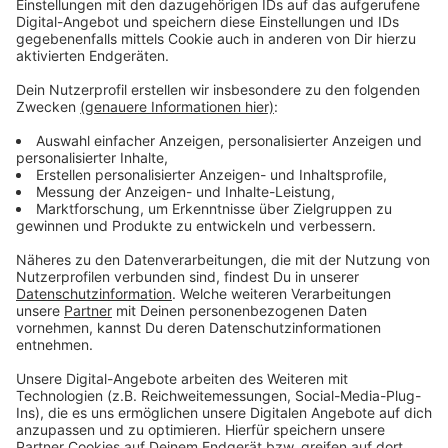
Engagierte aktiv. Zum Beispiel hängen Mieter in
Mehrfamilienhäusern Zettel in die Hausflure, auf denen
sie Hilfe anbieten.
Wer helfen möchte, kann sich an sich zum Beispiel an
folgende Stellen melden:
Evangelisches Gemeindebüro Schlebusch unter der
0214-35769999
Evangelische Kirchengemeinde Opladen:
Ansprechpartnerin Silke Cronauer & EJOP 01578 - 1 61
85 86
Facebook-Gruppe
Corona-Nachbarschaftshilfe
. Die
Gründerin der Gruppe kann auch direkt kontaktiert
werden per Telefon: 0178-4062405 oder per E-Mail:
Ebru.kocabiyik@gmx.de.
Auch die Bayer 04 Fans "Nordkurve" bieten Hilfe zum