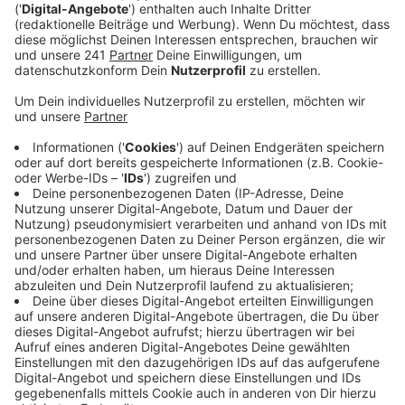
Veröffentlicht:
Dienstag, 03.01.2023 15:34
Anzeige
Ob Essensreste, alte Lebensmittel, Grünschnitt oder
Kaffeesatz, all das landet bei vielen Leverkusener
Haushalten ab sofort in der neuen Biotonne. In den
vergangenen Monaten hat die avea bereits 11.000
bestellte Biotonnen ausgeliefert.
Der Müllentsorger
weist auch noch einmal darauf hin, dass jeder der
möchte, auch jetzt noch die Bio-Tonne bestellen kann.
Ein entsprechendes Formular gibt es
online
. Zudem
appelliert sie Bioabfälle nicht in Plastiktüten zu
verpackt, auch nicht in kompostierbare Biobeutel aus
Maisstärke oder Reis. Beutel aus Papier sind die
bessere Wahl, so die avea.