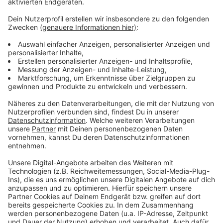
Anzeige
Weitere Meldungen aus Leverkusen
Anzeige
Stadt Leverkusen richtet mobile Bürgerbüros ein
Nach Tod von Benedikt XVI: Gottesdienst in
Leverkusen
Europaring nach Silvesterunfall wieder frei
Anzeige