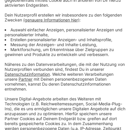
Weitere Meldungen aus Leverkusen
Anzeige
Kolonie-Museum Leverkusen sucht Helfer für
Führungen
Leverkusen kriegt kaum neue Wohnungen
Medaillenregen für Para-Leichtathleten aus
Leverkusen
Anzeige