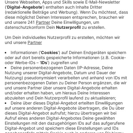
Anzeige
Den kann man sich kostenlos in den Leverkusener
Apotheken und in der Verwaltung abholen,
auch online
ist er erhältlich
.
Enthalten sind Verhaltenstipps zum Umgang mit
extremer Hitze. Es wird erklärt, wie sich Hitze auf den
Körper auswirkt, welche Getränke und Speisen helfen
und bei welchen Symptomen man unbedingt den
Notruf anrufen sollte. Außerdem hat die Stadt ein
Hitzetelefon eingerichtet, wo ihr euch beraten lassen
könnt. Das erreicht ihr montags bis freitags vo
n 8 bis
16.30 Uhr unter der Telefonnummer 0214/406-3333.
Anzeige