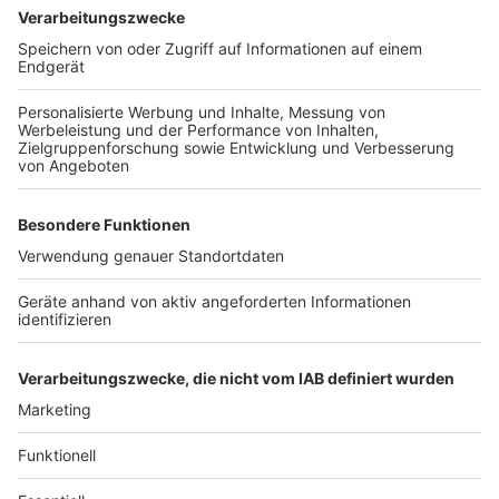
Wir benötigen Ihre
Zustimmung, um den YouTube
Video-Service zu laden!
Wir verwenden einen Service eines
Drittanbieters, um Videoinhalte
einzubetten. Dieser Service kann
Daten zu Ihren Aktivitäten
sammeln. Bitte lesen Sie die
Details durch und stimmen Sie der
Nutzung des Service zu, um dieses
Video anzusehen.
Mehr Informationen
Mobile Dusche für schwitzende Bauarbeiter
Akzeptieren
Anzeige
powered by
Usercentrics Consent
Management Platform