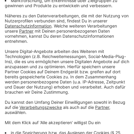
Wir benötigen Ihre
Zustimmung, um den YouTube
Video-Service zu laden!
Wir verwenden einen Service eines
Drittanbieters, um Videoinhalte
einzubetten. Dieser Service kann
Daten zu Ihren Aktivitäten
sammeln. Bitte lesen Sie die
Details durch und stimmen Sie der
Nutzung des Service zu, um dieses
Video anzusehen.
Mehr Informationen
Bauarbeiten bei knapp 40 Grad Außentemperatur
Akzeptieren
Anzeige
powered by
Usercentrics Consent
Management Platform
Neben der Hitze und der anstrengenden körperlichen