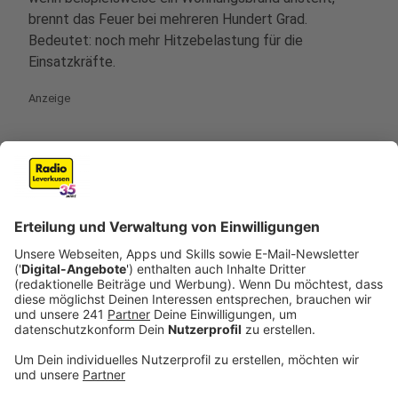
brennt das Feuer bei mehreren Hundert Grad.
Bedeutet: noch mehr Hitzebelastung für die
Einsatzkräfte.
Anzeige
©
Jasmin Brandenburg
Die Feuerwehr ist bei Einsätzen im Hochsommer teils
unmenschlichen Bedingungen ausgesetzt.
Anzeige
Damit nicht genug. Die Feuerwehrleute üben unter
erschwerten Bedingungen auch den Umgang mit
Gefahrgut, sprich atomaren, biologischen und
chemischen Stoffen. Unter den extra angefertigten