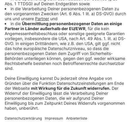
Arbeit - Rohre und Kabel freilegen zum Beispiel -
gesellt sich noch der Fakt hinzu, dass helle
Häuserwände, der Blden und diverse Fassaden die
Hitze für die Männer zusätzlich reflektieren.
Anzeige
Die Mitarbeiter kriegen neben mehreren täglichen
Pausen auch genügend Mineralwasser gestellt. Zudem
fangen sie frühzeitig an, um der Nachmittags-Sonne
aus dem Weg zu gehen. Und, wenn es optimal läuft,
spendieren nette Nachbarn auch mal ein Eis oder
stellen mobile Duschen für die Arbeiter. Und die
bedanken sich mit Sicherheit mehr als freundlich.
Anzeige