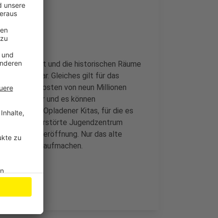
 hochgedrückt und die historischen Räume
 völlig unklar. Gleiches gilt für das
t Sanierungskosten von neun Millionen
wieder nutzbar und es können
s auch zwei Opladener Kitas, für die es
uch für das zerstörte Jugendzentrum
r eine Wiedereröffnung. Nur das alte
iesen Sommer aufmachen.