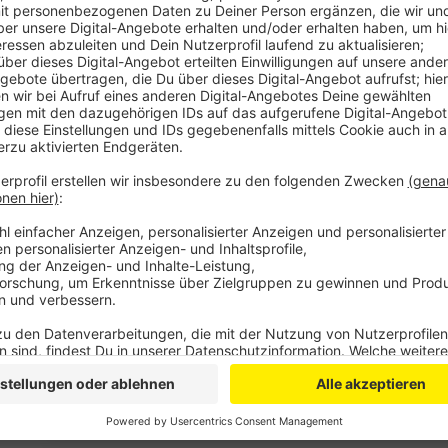
Veröffentlicht:
Mittwoch, 02.02.2022 06:17
Anzeige
Das Wasser hat sich vom Keller bis ins Erdgeschoss
zerstört. Wann die Villa Wuppermann wieder öffnet, ist
NaturGut Ophoven. Allein hier veranschlagt die Stad
Euro. Teilweise sind die Räumlichkeiten aber schon 
Veranstaltungen stattfinden. Schwer getroffen hat e
bis auf Weiteres keine Öffnungsperspektive gibt. A
Lindenhof in Manfort gibt es noch keinen Zeitplan fü
Bürgermeisteramt in Schlebusch soll Stand jetzt d
Anzeige