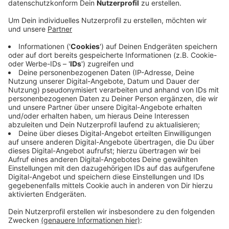
Die Stadt hatte eigentlich vor, rund 300 Bäume
entlang der Allee für einen besseren
Hochwasserschutz zu fällen. Nun will sich die Politik
zu einem Arbeitskreis zusammensetzen, um den
Kahlschlag zu verhindern. Sie wollen eine Alternative
zur Baumfällung erarbeiten.
Denn die Politiker waren sich einig: Es muss eine
andere Lösung her. Wie die aussehen könnte, wollen
Vertreter der Ratsfraktionen jetzt gemeinsam mit
Fachleuten in einer Art Werkstatt erarbeiten. Ziel sei
es einen wirksamen Hochwasschutz zu schaffen und
gleichzeitig die Bäume an der Wiembachallee nach
Möglichkeit zu erhalten.
Anzeige