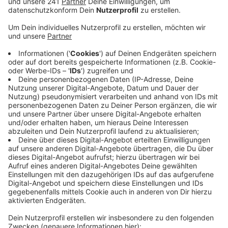
Bahnhöfen in ganz Deutschland.
Veröffentlicht:
Mittwoch, 03.02.2021 08:33
Anzeige
Bei den Drogendelikten und Verstößen gegen das
Waffengesetz führt der Bahnhof aus der
Nachbarstadt sogar die bundesweite Negativ-Liste an.
Bei Eigentumsdelikten landet er auf Platz 3. Konkret:
Im zweiten Halbjahr 2020 haben die Behörden am
Kölner Hauptbahnhof über 500 Eigentumsdelikte wie
zum Beispiel Diebstahl festgestellt. Im
Zusammenhang mit Drogen waren es über 270. Laut
dem Innenministerium haben Bahnhöfe wie etwa in
Köln eine große Sogwirkung auf Kriminelle. Sie sind für
viele Menschen aus der Region – auch Leverkusen –
ein zentraler Knotenpunkt.