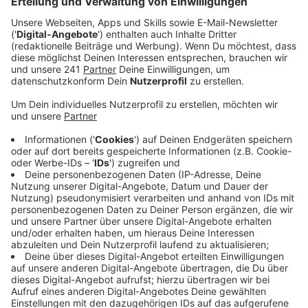
Anzeige
Die Stadt Leverkusen richtet neue Hol- und
Bringzonen an zwei Grundschulen ein. Die Don-Bosco-
Grundschule in Quettingen und die
Gemeinschaftsgrundschule Morsbroicherstraße in
Schlebusch bekommen eine Hol- und Bringzone für
Elterntaxis, also für Eltern, die ihre Kinder mit dem
Auto zur Schule bringen und abholen. Ab dem neuen
Schuljahr fahren sie ihre Kinder nicht mehr direkt bis
vor die Schule, sondern nur bis zu der vorgegebenen
Hol- und Bringzone. Die letzten Meter laufen die
Schüler dann alleine.
„In den letzten Jahren wurden vermehrt Hol- und
Bringzonen an den Grundschulen im Leverkusener