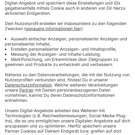
Stadtgebiet eingerichtet“, teilt die Stadt mit: „Denn
leider ist vielen Eltern nicht bewusst, dass das
vermeintlich sichere Absetzen des eigenen Kindes
direkt vor dem Eingang der Schule andere Kinder
gefährden kann.“ Heiß es weiter.
Anzeige
Weitere Meldungen aus Leverkusen
Anzeige
Leverkusen: Falsche Polizisten bringen Seniorin um viel
Bargeld
Bayer Leverkusen: Tah-Prozess geht in die zweite
Runde
Drogen-Razzia in vier Leverkusener Stadtteilen