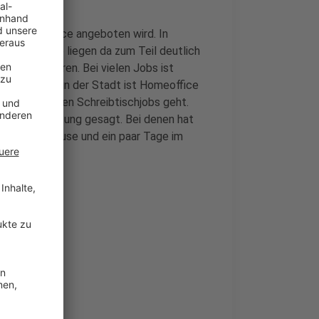
igen Homeoffice angeboten wird. In
rößere Städte liegen da zum Teil deutlich
lder dominieren. Bei vielen Jobs ist
Arbeitgebern in der Stadt ist Homeoffice
die klassischen Schreibtischjobs geht.
 Stadtverwaltung gesagt. Bei denen hat
aar Tage zuhause und ein paar Tage im
m Rhein