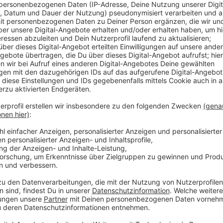
Die hat sich angeschaut, bei wie vielen Stellenanze
Leverkusen ist das so bei jeder sechsten der Fall. G
drüber. Ist natürlich davon abhängig, welche Berufsfe
Homeoffice natürlich nicht möglich. Bei den großen 
allerings weiterhin sehr beliebt –gerade wenn es um 
Das haben uns zum Beispiel Bayer, Covestro und die
sich vor allem eine Mischform etabliert – also ein p
Büro.
Anzeige
Weitere Meldungen aus Leverkusen
Anzeige
Feuerwehr Leverkusen übt Menschenrettung auf de