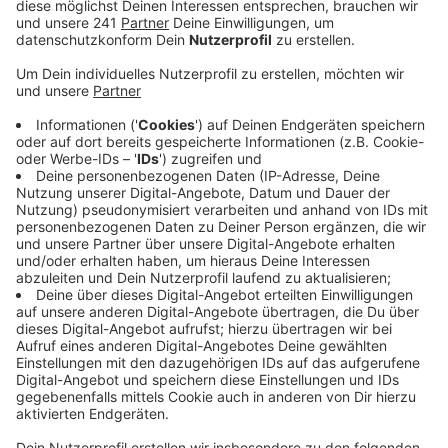
Veröffentlicht:
Donnerstag, 22.07.2021 10:05
Anzeige
"Wir nehmen Flutopfer auf“ – das sagen Hotels in
unserer Stadt und aus ganz NRW. 1.000 kostenlose
Betten sind aktuell im Angebot. Ein Problem war
bisher, Hilfesuchende und Helfer zusammenzubringen,
so der Hotel- und Gaststättenverband. Und genau
dafür gibt es jetzt eine Lösung. Der Verband hat eine
Hotline eingerichtet.
Die Hotline lautet 0800 9886071 und ist zunächst von
10.00 Uhr bis 18.00 Uhr besetzt. Hoteliers, die selbst
weitere Zimmer zur Verfügung stellen möchten,
wenden sich bitte an
Eull@dehoga-nr.de
.
Der Gastro-Branche hat außerdem weitere Hilfe