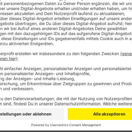
Und zwar direkt gegenüber des Bahnhofs auf dem Pos
insgesamt fünf Architekturbüros beworben – entschi
Oberbürgermeister Uwe Richrath am Ende für den Ent
"Die Pläne machen Leverkusen viel großstädtischer", 
Projekt, dass viele, die hier arbeiten auch hier konsu
Schritt dafür."
Der Investor rechnet damit, dass der Bau des neuen 
wird. Bevor die Bauarbeiten auf dem Postgelände b
noch endgültig zustimmen. 2023 könnte dann alles fe
Anzeige