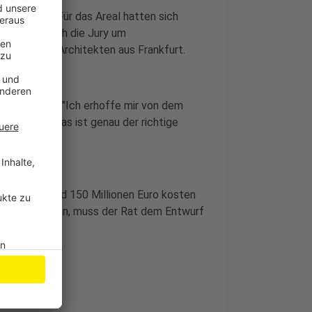
tgelände. Für das Areal hatten sich
eden hat sich die Jury um
wurf eines Architekten aus Frankfurt.
so Richrath. "Ich erhoffe mir von dem
mieren - und das ist genau der richtige
Quartiers rund 150 Millionen Euro kosten
eginnen können, muss der Rat dem Entwurf
rtig sein.