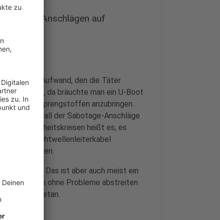
inter den Anschlägen auf
s der enorme Aufwand, den die Täter
 Metern Tiefe, da bräuchte man ein U-Boot
 an Spezialsprengstoffen anzubringen.
cheinlich. Im Fall der Sabotage-Anschläge
. Aus Sicherheitskreisen heißt es, es
sogenannte Lichtwellenleiterkabel
it ausgefallen.
e Beteiligung. Das ist aber auch meist ein
man sie nämlich ohne Probleme abstreiten
äge bereits getan.