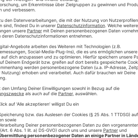
Was würde dafür sprechen, dass Russland h
Pipelines und Bahnnetz steckt?
Anzeige
Im Fall der Pipeline-Explosionen in der Ostsee ist e
betrieben haben müssten. Die Pipelines liegen in 80
oder erfahrene Marinetaucher, um die großen Mengen
Darum ist eine staatlich Beteiligung durchaus wahrs
auf das Bahnnetz hatten die Täter wohl Insiderwissen
seien in Berlin und in Herne vorsätzlich und gezielt 
beschädigt worden. Auch das Backup-System sei dam
Aber: Noch gibt es keinerlei Belege für eine russisch
zentraler Bestandteil hybrider Kriegsführung - das 
kann. Das hat Russland ja im Fall der Pipeline-Anschl
Anzeige