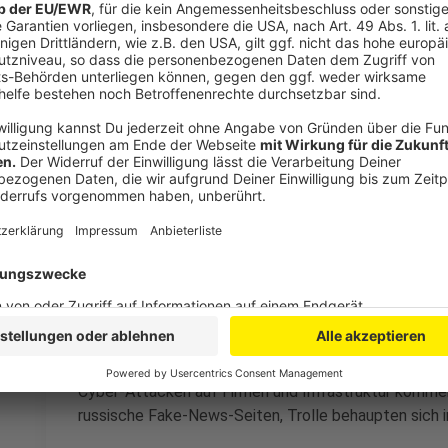
Welche weiteren Beispiele für hybride Krieg
Anzeige
Jüngstes Beispiel ist natürlich die Drosselung der G
Vergangenheit hat es aber auch immer wieder Cyber
gab es die größte auf den Server im Bundestag. Seit
Attacken im Netz deutlich zugenommen.
Allein seit April 2022 hat es laut "Handelsblatt" m
Energieunternehmen gegeben, darunter sechs deuts
zunehmend attackiert. Fast immer stecken russische
Und die Sicherheitsbehörden haben zunehmend Schwie
kriminelle Banden oder staatlich gesteuerte Gruppen
Cyber-Attacken auf Firmen und Infrastruktur komme
russische Fake-News-Seiten, Trolle behaupten sich 