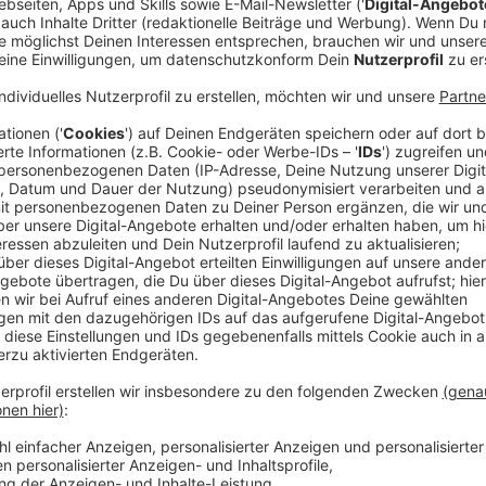
Anzeige
Was ist das Ziel einer hybriden Attacke?
Anzeige
Das Ziel ist ganz klar: Uns wirtschaftlich zu schaden
verunsichern und zu spalten, so Sicherheitsexperte Ca
russischen Kriegsführung. Um in unseren Gesellscha
und damit die Bundesregierung unter Druck zu setzen,
unterstützen - wie es gerade erfolgt." Das andere Ziel
Bevölkerung die Sanktionen gegen Russland nicht me
unter dem Druck zurückfahren muss. Darum warnen S
weiteren Attacken insbesondere auf die rund 1.500 E
Anzeige