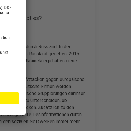
sführung gibt es?
asversorgung durch Russland. In der
-Attacken aus Russland gegeben. 2015
 Beginn des Ukrainekriegs haben diese
indestens zehn Attacken gegen europäische
che. Auch deutsche Firmen werden
 oder chinesische Gruppierungen dahinter.
rigkeiten, zu unterscheiden, ob
 dahinter stecken. Zusätzlich zu den
n noch gezielte Desinformationen durch
in den sozialen Netzwerken immer mehr.