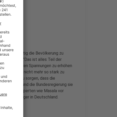
 und gleichzeitig die Bevölkerung zu
rlo Masala. "Das ist alles Teil der
ften die sozialen Spannungen zu erhöhen
 die Ukraine nicht mehr so stark zu
 ist, dafür zu sorgen, dass die
hr mitträgt und die Bundesregierung sie
icherheitsexperten wie Masala vor
nergieversorger in Deutschland.