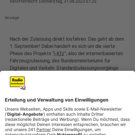
Veröffentlicht:
Donnerstag, 31.08.2023 07:25
Anzeige
Nach der Zulassung direkt losfahren. Das geht ab dem
1. September! Dabei handelt es sich um die vierte
Phase des Projekts “
i-Kfz
”, also der internetbasierten
Fahrzeugzulassung, des Bundesministeriums für
Digitales und Verkehr. Standardzulassungsvorgänge
lassen sich schon seit Oktober 2019 online in den “i-
Kfz”-Portalen abwickeln. Neu ist ab September damit
nur der digitale Zulassungsbescheid. Dieser kann 10
Tage lang zur Überbrückung genutzt werden, bis zum
Erhalt aller wichtigen Dokumente durch die
Zulassungsbehörde. Auch E-Autos, Oldtimer und Autos
mit Saisonkennzeichen können ab September online
zugelassen werden.