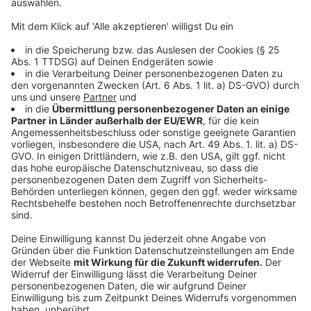
eine verfügbare oder zuvor reservierte
Kennzeichenkombination eingetragen. Im letzten
Schritt wird die anfallende Gebühr per Kreditkarte,
PayPal, SEPA-Lastschrift oder einer anderen
Zahlungsmethode bezahlt. Im Anschluss kann die
digitale Zulassung heruntergeladen, ausgedruckt und
gut sichtbar im Auto
hinterlegt werden. Die
Zulassungsbehörde versendet dann alle wichtigen
Dokumente, wie z.B. den Zulassungsbescheid oder die
Stempelplakettenträger, per Post.
Anzeige
©
Adobe Stock / Björn Wylezich
Anzeige