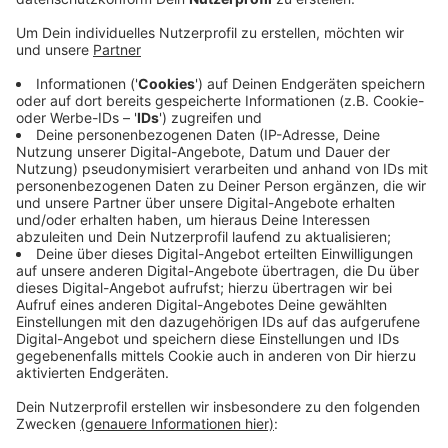
Anzeige
©
BMDV
Anzeige
Was brauchen wir dafür?
Anzeige
Für die
digitale Zulassung
werden ein Personalausweis
mit aktivierter Online-Ausweisfunktion und die
AusweisApp2 benötigt. Außerdem wird die
Zulassungsbescheinigung Teil II benötigt, früher
Fahrzeugbrief genannt. Darauf ist ein verdeckter
Sicherheitscode, der angegeben werden muss. Somit
funktioniert die internetbasierte Fahrzeugzulassung