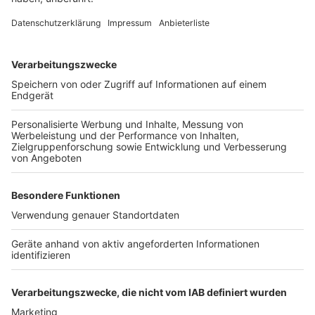
Nicht die Nummernschilder vergessen
Anzeige
Um die Nummernschilder müssen sich Halterinnen und
Halter allerdings weiterhin selbst kümmern. Da die
Kennzeichenkombination erst im Onlineprozess
ausgewählt wird, können wir uns auch erst im
Anschluss darum kümmern. Das mit dem “sofort
losfahren" geht also nur in der Theorie auf. Hier kann es
hilfreich sein, sich das eigene Wunschkennzeichen
vorab zu reservieren. Bei vielen Zulassungsbehörden
ist das gegen eine kleine Gebühr möglich. So können
wir uns die Nummernschilder schon kurz vorher
besorgen. Wirklich unkompliziert ist der Prozess also
nur bei Umschreibung und Kennzeichenmitnahme.
Autorin: Laura Knichel
Anzeige