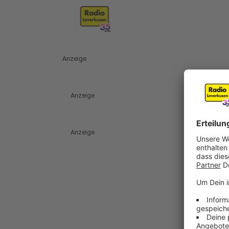
Anzeige
Anzeige
Anzeige