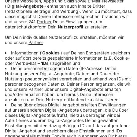
zum Handeln auf.
Veröffentlicht:
Dienstag, 29.08.2023 15:43
Anzeige
Um den Wohnungsmarkt für die kommende
Rentnergeneration vorzubereiten, fordert die IG Bau
die Schaffung von preiswertem, vor allem aber auch
altersgerechtem Wohnungsbau. Dazu sei vor allem
deutlich mehr Geld für Neubauten nötig. Das
Bundesbauministerium stelle in diesem Jahr einen
Fördertopf von 75 Millionen zur Verfügung. Das Geld
werde dringend gebraucht, sei aber deutlich zu wenig.
Im vergangenen Jahr habe es die exakt gleiche
Summe gegeben, nach sechs Wochen sei der Topf
„leergefördert“ gewesen, heißt es von der
Gewerkschaft. Zusätzlich schlägt sie eine