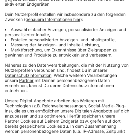
Selbstverpflichtung für große Wohnungskonzerne vor.
Anzeige
Weitere Meldungen aus Leverkusen
Anzeige
Mutmaßliches Sexualdelikt bei Leverkusener Festival
Leverkusener Jugendstadtrat geht in zweite Runde
Leverkusen: Polizei hebt mutmaßliches Drogenlager
aus
Anzeige