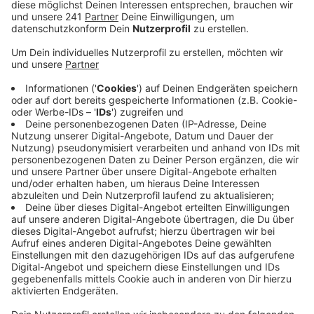
Region hätte das gravierende Folgen, warnt die
Industrie-und Handelskammer.
Veröffentlicht:
Freitag, 13.09.2019 06:26
Anzeige
Die Stadt Köln muss sich wenn nötig um vernünftige
Alternativrouten für den Wirtschaftsverkehr kümmern,
sagt die IHK. Sonst würden die Betriebe zum Beispiel
nicht mehr rechtzeitig liefern können.
Die Stadtverwaltung beruhigt in der Diskussion
erstmal. Sie hofft mit den laufenden Maßnahmen zur
Verbesserung der Luftqualität Streckenfahrverbote
noch abwenden zu können.
Der Kläger – die Deutsche Umwelthilfe – ist froh über
das Urteil. Sie glaubt weiter, dass in NRW