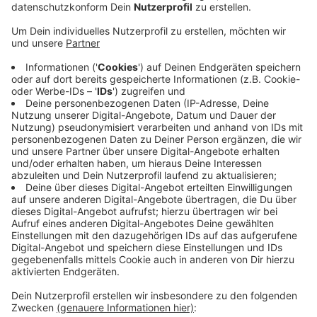
entfaltet – das mache Leverkusen attraktiver.
Veröffentlicht:
Dienstag, 14.07.2020 16:08
Anzeige
Die IHK hat zwar auch Verständnis für die Anwohner,
dennoch seien die Gastronome in der aktuellen
Situation auf jeden Euro angewiesen.
Laut der Stadt würden in den vergangenen Wochen
immer mehr Beschwerden beim Ordnungsamt
eingehen. Die Verwaltung selbst ist dagegen zufrieden
mit dem Corona-bedingten Lockerungskonzept.
Anzeige