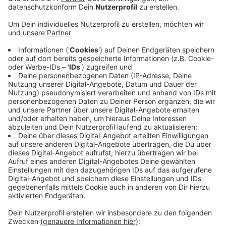
Anzeige
Die Abiprüfungen sollen unter besonderer
Berücksichtigung des Infektionsschutzes stattfinden.
Auch die Industrie- und Handelskammer Köln hat
inzwischen reagiert und ihre Prüfungen für dieses Jahr
verschoben. Davon betroffen sind die Prüfungen in
allen Ausbildungsberufen und auch alle
Fortbildungsprüfungen.
Unter den gegenwärtigen Bedingungen sei eine
ordnungsgemäße Durchführung nicht möglich, sagt die
IHK. Stattdessen sollen die Prüfungen rund einen
Monat später als die Abiturprüfungen stattfinden und
zwar Mitte Juni.