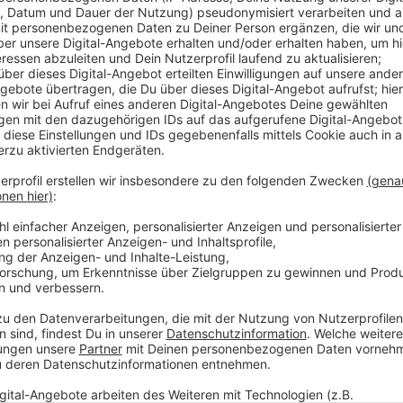
Grund für den Streit ist der Umgang mit der Energie
sich geweigert, einen Vertrag für den Braunkohleaus
war damit aus der Reihe getanzt. Der entstandene Str
Verbände. Aktuell gibt es dabei aber noch Klärungsbed
der IHK Köln rechtskonform ist.
Anzeige
Weitere Meldungen aus Leverkusen
Anzeige
Gründermesse für Jungunternehmer
Leverkusen: Wirtz zum Spieler des Monats gewählt
Leverkusen: Besondere Kunstausstellung in Morsbro