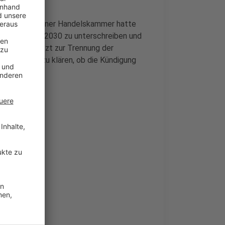
politik. Die Kölner Handelskammer hatte
stieg im Jahr 2030 zu unterschreiben und
eit führt jetzt zur Trennung der
arf. Es ist zu klären, ob die Kündigung
ich