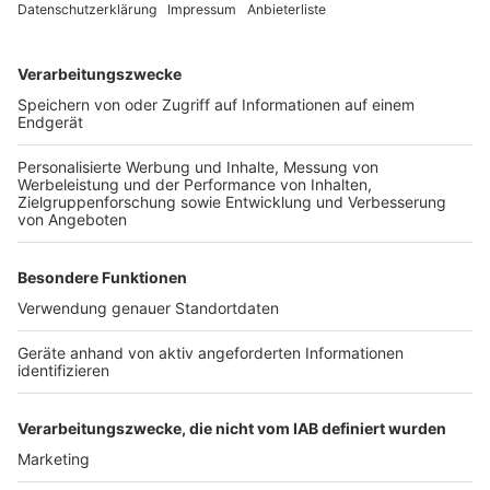
Was benötige ich, um die Nachrichten zu
empfangen?
Benötigt werden ein Smartphone mit Internetzugang
und die aktuellste Version des Messengers
"WhatsApp".
Was ist mit dem Datenschutz?
Du bist nicht für andere Follower sichtbar. Wir können
deine Telefonnummer nicht sehen, solange du uns
keine Nachricht schreibst. Je nach deinen persönlichen
Datenschutzeinstellungen in WhatsApp können wir
deinen Profilnamen und ggfs. dein Profilbild sehen. Du
musst allerdings die Datenschutzbedingungen von
WhatsApp akzeptieren, um den Service nutzen zu
können.
Anzeige