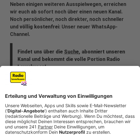
Neben einigen weiteren Ausspielwegen, erreichen
wir euch ab sofort noch über einen neuen Kanal.
Noch persönlicher, noch direkter, noch schneller
und
völlig kostenfrei
: Unser neuer WhatsApp-
Channel.
Findet uns über die
Suche
, abonniert unseren
Kanal und bekommt die volle Portion Radio
Leverkusen!
Veröffentlicht:
Freitag, 24.11.2023 16:25
Anzeige
Neu für uns und für euch: