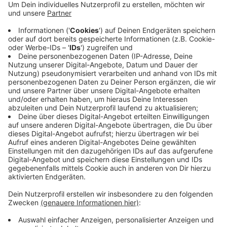
Anzeige
WhatsApp hat kürzlich eine neue Channel-Funktion
eingeführt, die es ermöglicht, aktuelle Updates von
verschiedenen Unternehmen, Organisationen oder
Influencern zu abonnieren. Wir sind ab sofort natürlich
auch mit dabei.
WhatsApp-Channels funktionieren derzeit ähnlich wie
ein Blog oder Newsletter, nur die jeweiligen Account-
Inhaber können schreiben. Die Abonnentinnen und
Abonnenten können mit Emojis auf Nachrichten im
Kanal reagieren und die Inhalte direkt per WhatsApp
mit anderen teilen. Zu finden sind die Kanäle in der App
unter dem Reiter "Aktuelles". Die Beiträge werden
nach 30 Tagen gelöscht.