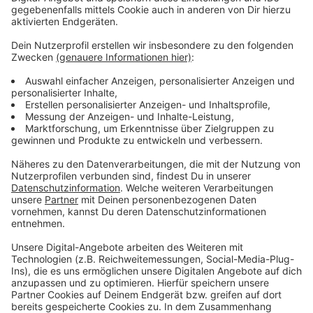
von 24 Schülern im Schuljahr 2014/15 auf 615 Schüler
im vergangenen Schuljahr gestiegen. Dagegen ist der
Anteil türkischer Schüler in den vergangenen zehn
Jahren deutlich zurückgegangen. Ihr Anteil liegt jetzt
bei gut drei Prozent. Vor zehn Jahren waren es noch
fast 14 Prozent gewesen.
Anzeige
Weitere Meldungen aus Leverkusen
Anzeige
Steigende Patientenzahlen am Leverkusener Klinikum
5 Jahre Haft nach Rolex-Raub in Leverkusen
Radweg am Leverkusener Westring zu eng