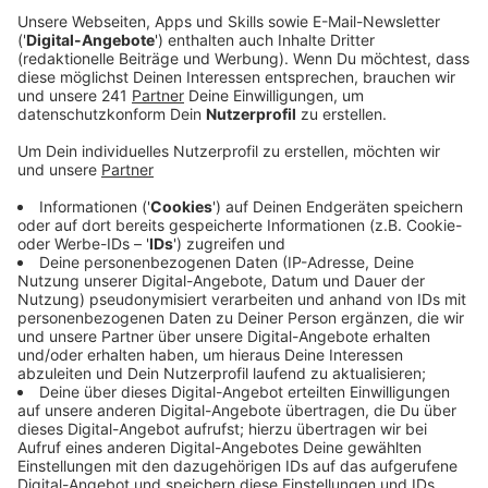
vergangenen zehn Jahren mehr als verdoppelt. Die
Statistik spiegelt auch die weltpolitische
Entwicklung der letzten Jahre wider.
Veröffentlicht:
Donnerstag, 30.10.2025 07:06
Anzeige
Auf der einen Seite werden insgesamt immer mehr
ausländische Schüler bei uns unterrichtet, aber die
Herkunftsländer haben sich in den vergangenen Jahren
deutlich verändert. In den letzten beiden Schuljahren
kamen die meisten Kinder mit ausländischem Pass in
den weiterführenden Schulen und Grundschulen aus
Kriegsländern wie der Ukraine, aus Syrien und aus dem
Irak.
Die Zahl der ukrainischen Schüler ist beispielsweise