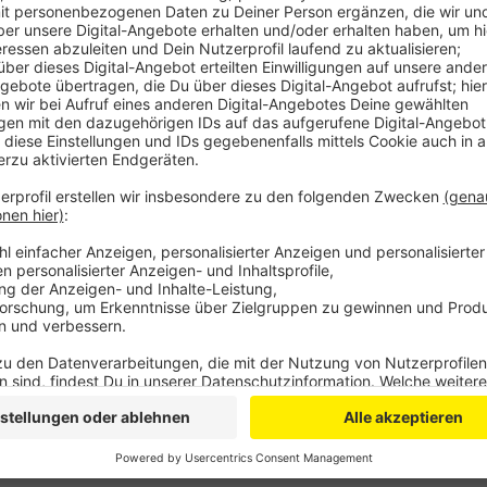
Anzeige
Momentan ist in Wäldern und auf Wiesen Zecken-Ho
hatte zuletzt sogar von einer Zeckenplage gesproche
überleben die Blutsauger.
Borreliose-Fälle seien aber die Ausnahme, sagt Travn
roter Kreis bildet, sollte man zum Arzt gehen. Anzeic
und Muskelschmerzen. Rausdrehen sollte man die Zec
Besser rausziehen. Und auf keinen Fall Öl oder Flüss
gießen. Dann würden die Blutsauger ertrinken und “e
Borreliose-Bakterien.
Anzeige