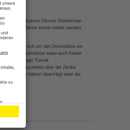
chzeit. Leverkusens Förster Zimmerman
n. Weil die Winter immer milder werden,
ik. Erst wenn sich um den Zeckenbiss ein
hen für eine Borreliose seien auch Fieber
ken nicht, sagt Travnik.
igkeit beim Rausziehen über die Zecke
rbrechen”. Das Sekret überträgt dann die