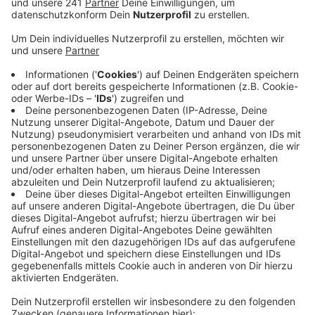
Die Kassenärztliche Vereinigung Nordrhein hat ein
Impfregister erstellt, in dem Arztpraxen auch
angeben können, wenn sie Menschen impfen, die
bisher nicht Patient der Praxis waren.
Veröffentlicht:
Freitag, 09.07.2021 11:54
Anzeige
Aktuell sind das in Leverkusen allein 15 Praxen, und
auch in den umliegenden Städten gibt es viele
Anlaufstellen. Das Impftempo in Deutschland lässt
derzeit, trotz ausreichendem Impfstoff, zum ersten
Mal nach, so das Robert-Koch-Institut. In der Politik
wird deshalb jetzt über Anreize oder noch einfachere
Zugänge zu Impfangeboten gesprochen. Die Rede ist
auch von Lotterien und Impfungen auf
Veranstaltungen.