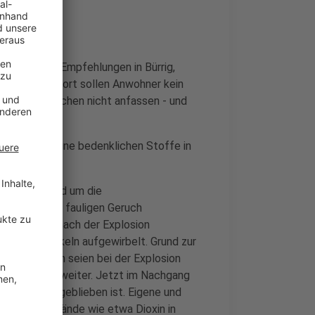
vorsorgliche Empfehlungen in Bürrig,
enkirchen. Dort sollen Anwohner kein
einigte Flächen nicht anfassen - und
xplosion keine bedenklichen Stoffe in
Anwohner rund um die
ißenden oder fauligen Geruch
 der Anlage nach der Explosion
nnten Partikeln aufgewirbelt. Grund zur
ich. Natürlich seien bei der Explosion
, so Friedrich weiter. Jetzt im Nachgang
ffen zurückgeblieben ist. Eigene und
chen Rückstände wie etwa Dioxin in