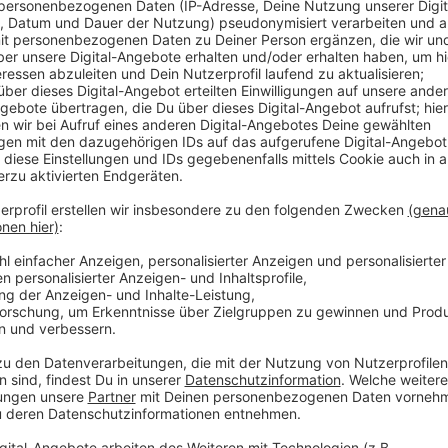
Anzeige
Bis weitere Erkenntnisse vorliegen, gelten weiterhin 
Opladen, Küppersteg, Quettingen, Rheindorf und Lütz
selbst angebautes Obst und Gemüse essen und verunr
auch nicht selber reinigen.
Erste Luftmessungen haben ergeben, dass nach der E
die Luft gelangt sind.
Außerdem: Je nachdem wie der Wind steht, können 
Müllverbrennungsanlage Bürrig nach wie vor einen be
wahrnehmen. Grund dafür sind die Aufräumarbeiten in
vergangenen Montag. Dabei wird auch Luft mit verbra
Sorge gibt es nicht, sagt Chempark-Leiter Lars Friedr
Stoffe in die Luft gelangt, die dort nicht hingehören
schaue man aber auf das, was gegebenenfalls an Sto
unabhängige Messungen haben bislang keine gefährli