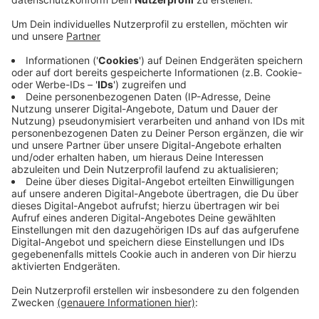
Veröffentlicht:
Freitag, 25.03.2022 13:00
Anzeige
In Leverkusen bedeutet das zum Beispiel, dass die
Rathaus Galerie, das Schloss Morsbrooch, die
BayArena und andere markante Gebäude im
Stadtgebiet eine Stunde lang unbeleuchtet bleiben.
Außerdem lädt das NaturGut Ophoven alle
Restaurants in Leverkusen ein, an der Aktion
teilzunehmen. Mit dabei sind zum Beispiel das
Restaurant „Haus am Park“ in Küppersteg und der
„Herkenrath Hof“ in Schlebusch.
Anzeige