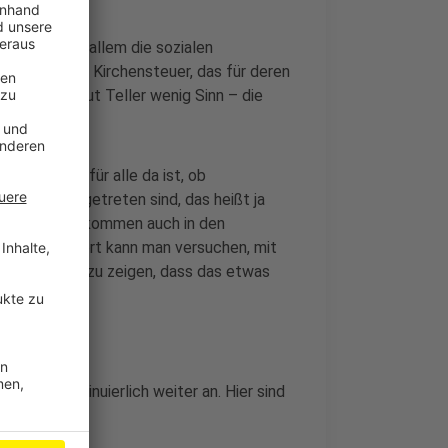
cklung. Vor allem die sozialen
 Geld aus der Kirchensteuer, das für deren
en hätten laut Teller wenig Sinn – die
che kommen:
Dienst tut, für alle da ist, ob
er Kirche ausgetreten sind, das heißt ja
, sondern sie kommen auch in den
ufen auf. Dort kann man versuchen, mit
zu leben und zu zeigen, dass das etwas
zahlen kontinuierlich weiter an. Hier sind
.