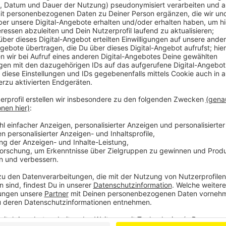
Stadt-Dechant Heinz-Peter Teller bedauert die Entwi
Einrichtungen der Kirche würden darunter leiden, weil
Arbeit notwendig ist, ausbleibt. Große mediale Aktion
Gegenmaßnahmen müssten vom Einzelnen in der Kir
Die beste Art ist, wenn man als Seelsorger seinen 
ausgetreten oder nicht. Es sind ja viele, die aus d
aber nicht, dass sie ihren Glauben verloren haben
Gottesdienst oder tauchen bei Beerdigung und Ta
Herzen für die Leute da zu sein und den Glauben 
wertvolles ist.
Auch in der evangelischen Kirche steigen die Austritts
im ersten Halbjahr knapp 400 Menschen ausgetreten