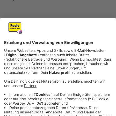
Oberbürgermeister/in
Anzeige
Diese Stimme geben wir direkt für einen der
Kandidierenden ab. Neun Menschen treten zu dieser
Wahl an. Wer sie sind, könnt ihr unserer
Kandidierenden-Liste
entnehmen. Es gewinnt die
Person, die mehr als die Hälfte aller abgegebenen
Stimmen bekommt, also die absolute Mehrheit erhält.
Sollte das keiner der Kandidierenden schaffen, gibt es
am 28. September eine Stichwahl zwischen den
beiden bestplatzierten Kandidierenden.
Anzeige