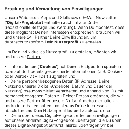
Veröffentlicht:
Montag, 19.07.2021 12:14
Anzeige
Bei der Feuerwehr sortiert sich die Einsatzlage
langsam: Aktuell arbeiten die Helfer noch rund 10
Unwetter-Einsatzstellen ab, Tendenz weiter sinkend.
Die externen Hilfskräfte von Bundewehr und
Feuerwehr haben die Stadt inzwischen wieder
verlassen.
Aufräumen und Müll wegräumen – das ist jetzt
angesagt. Die AVEA ist deshalb den ganzen Tag im
Einsatz. Die Aufräumarbeiten unterstützen weiteren
Fahrzeugen, die u.a. am Montagmorgen aus
Süddeutschland gekommen sind.
Jetzt geht es darum viele Hochwasserbetroffenen