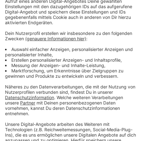
möglichst einfach zu erreichen, so die Stadt. Deshalb
richtet sie ab sofort drei Infopoints ein.
In Opladen am
Landrat-Lucas-Gymnasium, in Alkenrath am Sportplatz
des SSV Alkenrath und in Schlebusch an der Villa
Wuppermann. Dort erhalten Bürger Unterstützung z.B.
bei der Wiederbeschaffung von Dokumenten und
Ausweispapieren. Dort kann man aber auch
Müllbeuteln, Handschuhe, Batterien oder
ehrenamtlicher Unterstützung vermittelt bekommen.
Zusätzlich bietet das Bürgerbüro der Stadt
Leverkusen den Betroffenen des Hochwassers die
Möglichkeit, am Samstag, 24.07.2021 und Samstag
31.07.2021, jeweils von 08.30 bis 12.00 Uhr in den
Luminaden ohne Termin vorzusprechen, um verlorene
Ausweisdokumente neu zu beantragen. Zur
Identifikation sollten geeignete Unterlagen, die noch
zur Verfügung stehen, mitgebracht werden. Passbilder
sind nicht erforderlich, da hier ein entsprechend