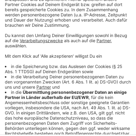
Selbstbedienungsterminal zur Verfügung steht.
Vor
Ort wird dann ein vorläufiger Personalausweis ohne
Gebühren ausgestellt. Weitere Ausweise können dann
gegen Gebühr bei der Bundesdruckerei beantragt
werden. Sofern notwendig, werden gleichzeitig Daten
zur Bereitstellung von neuen Geburts- oder
Heiratsurkunden (Standesamt Leverkusen) vor Ort
aufgenommen.
Anzeige
Anzeige
Anzeige