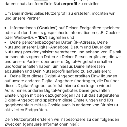
Polizei in Wiesdorf deshalb rund um das Thema
Cyber-Kriminalität.
Veröffentlicht:
Donnerstag, 24.09.2020 14:37
Anzeige
Es geht vor allem darum, wie Eltern ihre Kinder vor
Kriminellen schützen können. Die Kripo Köln gibt in der
Stadtbibliothek kostenlos Tipps. Allerdings müssen
sich Interessierte vorher anmelden. Es gibt wegen der
Corona-Schutzverordnung nicht beliebig viele Plätze.
Anmeldung bitte per E-Mail an diese
Mailadresse
.
Detaillierte Informationen zur Veranstaltung können
online oder unter Tel. 0214-406-4240 abgerufen
werden.
Anzeige